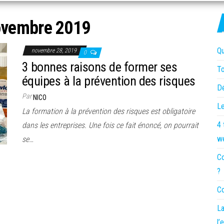
ovembre 2019
Qu
novembre 28, 2019
0
3 bonnes raisons de former ses
To
équipes à la prévention des risques
Dé
Par
NICO
Le
La formation à la prévention des risques est obligatoire
4 
dans les entreprises. Une fois ce fait énoncé, on pourrait
w
se…
Co
?
Co
La
l