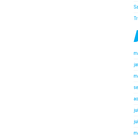
Sa
Tr
m
ja
m
s
ao
ju
ju
m