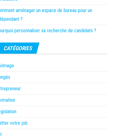
omment aménager un espace de bureau pour un
dépendant ?
urquoi personnaliser sa recherche de candidats ?
CATÉGORIES
hômage
ongés
trepreneur
rmation
gislation
itter votre job
H