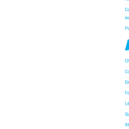
C
in
Po
C
C
En
Fo
Lé
Qu
R